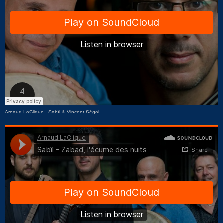
Arnaud LaClique
·
Sabîl & Vincent Ségal