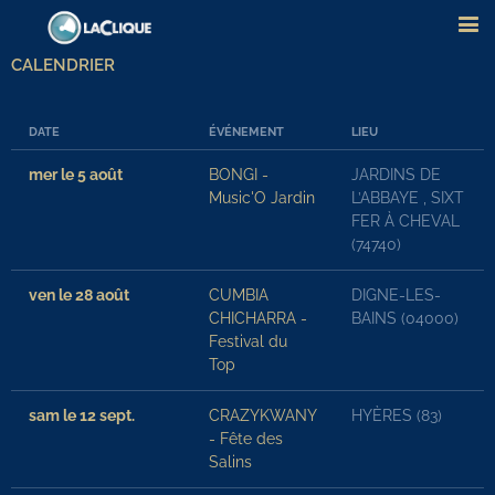
CALENDRIER
DATE
ÉVÉNEMENT
LIEU
mer le 5 août
BONGI -
JARDINS DE
Music'O Jardin
L’ABBAYE , SIXT
FER À CHEVAL
(74740)
ven le 28 août
CUMBIA
DIGNE-LES-
CHICHARRA -
BAINS (04000)
Festival du
Top
sam le 12 sept.
CRAZYKWANY
HYÈRES (83)
- Fête des
Salins