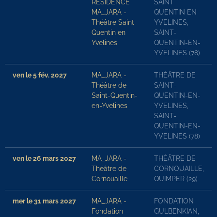
RÉSIDENCE
SAINT
MA_JARA -
QUENTIN EN
Théâtre Saint
YVELINES,
Quentin en
SAINT-
Yvelines
QUENTIN-EN-
YVELINES (78)
ven le 5 fév. 2027
MA_JARA -
THÉÂTRE DE
Théâtre de
SAINT-
Saint-Quentin-
QUENTIN-EN-
en-Yvelines
YVELINES,
SAINT-
QUENTIN-EN-
YVELINES (78)
ven le 26 mars 2027
MA_JARA -
THÉÂTRE DE
Théâtre de
CORNOUAILLE,
Cornouaille
QUIMPER (29)
mer le 31 mars 2027
MA_JARA -
FONDATION
Fondation
GULBENKIAN,