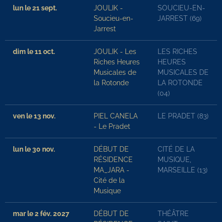
lun le 21 sept.
JOULIK -
SOUCIEU-EN-
Soucieu-en-
JARREST (69)
Jarrest
dim le 11 oct.
JOULIK - Les
LES RICHES
Riches Heures
HEURES
Musicales de
MUSICALES DE
la Rotonde
LA ROTONDE
(04)
ven le 13 nov.
PIEL CANELA
LE PRADET (83)
- Le Pradet
lun le 30 nov.
DÉBUT DE
CITÉ DE LA
RÉSIDENCE
MUSIQUE,
MA_JARA -
MARSEILLE (13)
Cité de la
Musique
mar le 2 fév. 2027
DÉBUT DE
THÉÂTRE